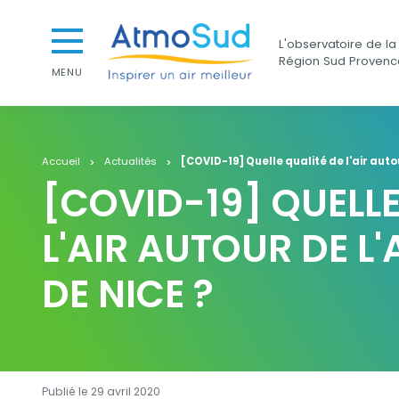
Aller au contenu
Aller au premier menu de navigation
AtmoSud
L'observatoire de la 
Aller à la recherche
Région Sud Provenc
MENU
Accueil
Actualités
[COVID-19] Quelle qualité de l'air auto
[COVID-19] QUELLE
L'AIR AUTOUR DE L
DE NICE ?
Publié le 29 avril 2020