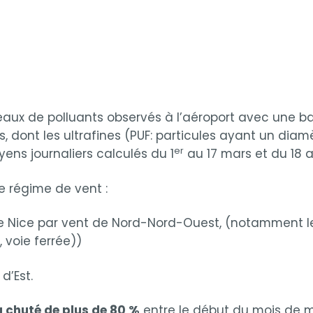
iveaux de polluants observés à l’aéroport avec une 
, dont les ultrafines (PUF: particules ayant un diam
er
yens journaliers calculés du 1
au 17 mars et du 18 a
e régime de vent :
e Nice par vent de Nord-Nord-Ouest, (notamment les 
 voie ferrée))
d’Est.
 chuté de plus de 80 %
entre le début du mois de m