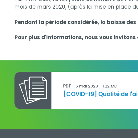
mois de mars 2020, (après la mise en place du 
Pendant la période considérée, la baisse des 
Pour plus d'informations, nous vous invitons 
200506_Note technique AtmoSud_Qualité Air
PDF
-
6 mai 2020
- 1.22 MB
Titre
[COVID-19] Qualité de l'ai