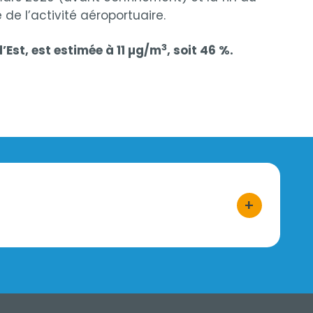
de l’activité aéroportuaire.
3
’Est, est estimée à 11 µg/m
, soit 46 %.
+
bouton d'act