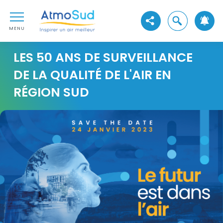
Aller au contenu
AtmoSud
Aller au premier menu de navigation
Ouvrir la reche
Voir les réseaux sociaux
Aller à la recherche
MENU
LES 50 ANS DE SURVEILLANCE
DE LA QUALITÉ DE L'AIR EN
RÉGION SUD
Visuel