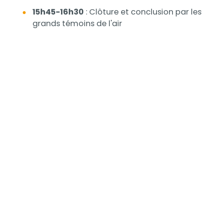
15h45-16h30
: Clôture et conclusion par les
grands témoins de l'air
Contenu
Titre
Lien
de
l'iframe