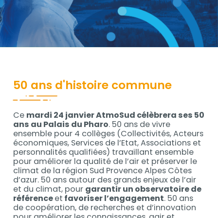
Contenu
50 ans d'histoire commune
Ce
mardi 24 janvier AtmoSud célèbrera ses 50
Contenu
ans au Palais du Pharo
. 50 ans de vivre
ensemble pour 4 collèges (Collectivités, Acteurs
économiques, Services de l’Etat, Associations et
personnalités qualifiées) travaillant ensemble
pour améliorer la qualité de l’air et préserver le
climat de la région Sud Provence Alpes Côtes
d’azur. 50 ans autour des grands enjeux de l’air
et du climat, pour
garantir un observatoire de
référence
et
favoriser l’engagement
. 50 ans
de coopération, de recherches et d’innovation
pour améliorer les connaissances, agir et