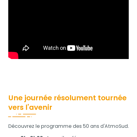
Une journée résolument tournée
vers l'avenir
Découvrez le programme des 50 ans d'AtmoSud.
Contenu