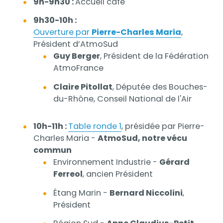
9h-9h30 :
Accueil café
9h30-10h :
Ouverture par
Pierre-Charles Maria
,
Président d’AtmoSud
Guy Berger
, Président de la Fédération
AtmoFrance
Claire Pitollat
, Députée des Bouches-
du-Rhône, Conseil National de l'Air
10h-11h :
Table ronde 1
, présidée par Pierre-
Charles Maria -
AtmoSud, notre vécu
commun
Environnement Industrie -
Gérard
Ferreol
, ancien Président
Étang Marin -
Bernard Niccolini
,
Président