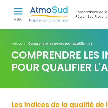
Aller au contenu
Aller au premier menu de navigation
AtmoSud
L'observatoire de la 
Aller à la recherche
Région Sud Provenc
MENU
Accueil
Comprendre les indices pour qualifier l'air
COMPRENDRE LES I
POUR QUALIFIER L'A
Contenu
Contenu
Les indices de la qualité de l