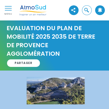
Aller au contenu
AtmoSud
Aller au premier menu de navigation
Ouvrir la reche
Voir les réseaux sociaux
Aller à la recherche
MENU
EVALUATION DU PLAN DE
MOBILITÉ 2025 2035 DE TERRE
DE PROVENCE
AGGLOMÉRATION
PARTAGER
Vignette