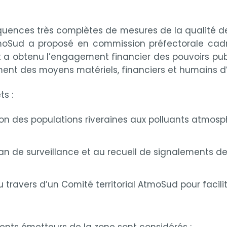
uences très complètes de mesures de la qualité de l’
moSud a proposé en commission préfectorale cadr
 et a obtenu l’engagement financier des pouvoirs pub
nt des moyens matériels, financiers et humains d
s :
ion des populations riveraines aux polluants atmosp
an de surveillance et au recueil de signalements d
u travers d’un Comité territorial AtmoSud pour facili
ents émetteurs de la zone sont considérés :