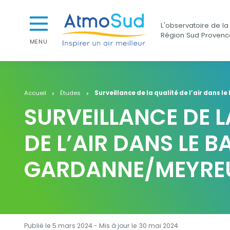
Aller au contenu
Aller au premier menu de navigation
AtmoSud
L'observatoire de la 
Aller à la recherche
Région Sud Provenc
MENU
Accueil
Études
Surveillance de la qualité de l’air dans 
SURVEILLANCE DE L
DE L’AIR DANS LE B
GARDANNE/MEYREU
Publié le 5 mars 2024 - Mis à jour le
30 mai 2024