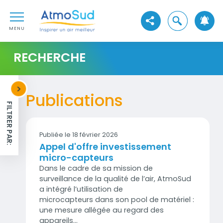
Aller au contenu
AtmoSud
Aller au premier menu de navigation
Ouvrir la reche
Voir les réseaux sociaux
Aller à la recherche
MENU
RECHERCHE
d'actions
<
Publications
FILTRER PAR:
Publiée le 18 février 2026
Appel d'offre investissement
micro-capteurs
Dans le cadre de sa mission de
surveillance de la qualité de l’air, AtmoSud
a intégré l’utilisation de
microcapteurs dans son pool de matériel :
une mesure allégée au regard des
appareils…