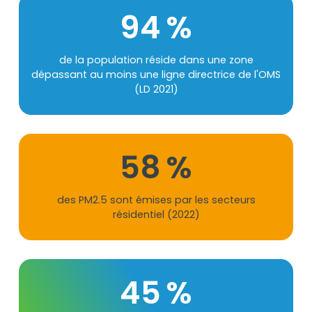
Chiffres
98
Suffixe
%
Texte
de la population réside dans une zone
dépassant au moins une ligne directrice de l'OMS
(LD 2021)
58
Suffixe
%
Texte
des PM2.5 sont émises par les secteurs
résidentiel (2022)
45
Suffixe
%