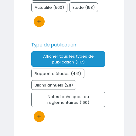
Actualité (560)
Etude (158)
+
Bouton d'actions
Type de publication
Afficher tous les types de
publication (1117)
Rapport d'études (441)
Bilans annuels (211)
Notes techniques ou
réglementaires (160)
+
Bouton d'actions