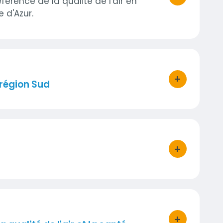
férence de la qualité de l'air en
bouton d'act
 d'Azur.
+
 région Sud
bouton d'act
+
bouton d'act
+