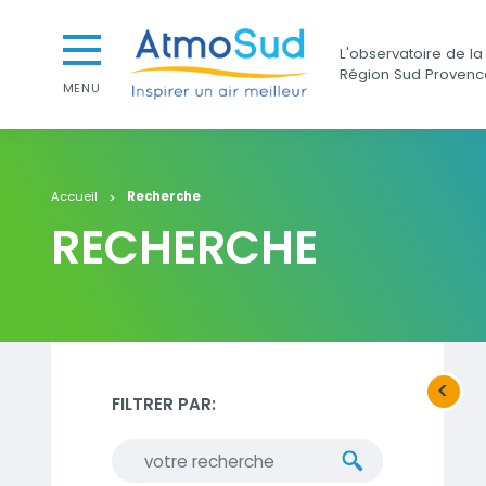
Aller au contenu
Aller au premier menu de navigation
AtmoSud
L'observatoire de la 
Aller à la recherche
Région Sud Provenc
MENU
Accueil
Recherche
RECHERCHE
<
Bouton 
FILTRER PAR: