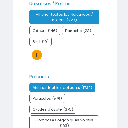
Nuisances / Pollens
Afficher toutes les Nuisances /
Pollens (223)
Odeurs (146)
Panache (23)
Bruit (19)
+
Bouton d'actions
Polluants
Afficher tout les polluants (1732)
Particules (576)
Oxydes d'azote (375)
Composés organiques volatils
(163)