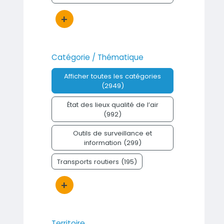
+
Bouton d'actions
Catégorie / Thématique
Afficher toutes les catégories
(2949)
État des lieux qualité de l’air
(992)
Outils de surveillance et
information (299)
Transports routiers (195)
+
Bouton d'actions
Territoire