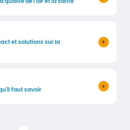
 qualité de l'air et la santé
bouton d'act
+
t et solutions sur la
bouton d'act
+
'il faut savoir
bouton d'act