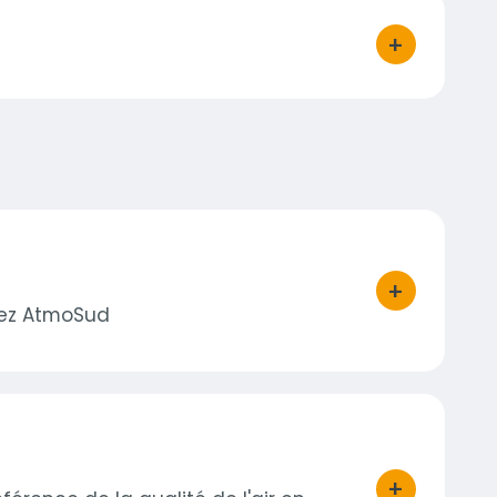
+
bouton d'act
+
bouton d'act
hez AtmoSud
+