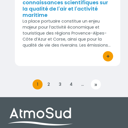
connaissances scientifiques sur
la qualité de l'air et l'activité
maritime
La place portuaire constitue un enjeu
majeur pour l’activité économique et
touristique des régions Provence-Alpes-
Côte d’Azur et Corse, ainsi que pour la
qualité de vie des riverains. Les émissions…
+
bouton d'act
»
1
2
3
4
…
SUIVANT
PIED DE PAGE