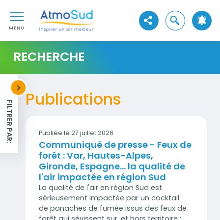
Aller au contenu
AtmoSud
Aller au premier menu de navigation
Ouvrir la reche
Voir les réseaux sociaux
Aller à la recherche
MENU
RECHERCHE
d'actions
<
Publications
FILTRER PAR:
Publiée le 27 juillet 2026
Communiqué de presse - Feux de
forêt : Var, Hautes-Alpes,
Gironde, Espagne... la qualité de
l'air impactée en région Sud
La qualité de l'air en région Sud est
sérieusement impactée par un cocktail
de panaches de fumée issus des feux de
forêt qui sévissent sur, et hors territoire :