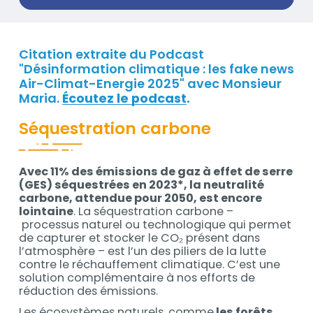
/
Organisation
Citation extraite du Podcast
Contenu
"Désinformation climatique : les fake news
Air-Climat-Energie 2025" avec Monsieur
Maria.
Écoutez le podcast
.
Séquestration carbone
Avec 11% des émissions de gaz à effet de serre
(GES) séquestrées en 2023*, la neutralité
carbone, attendue pour 2050, est encore
lointaine
. La séquestration carbone –
processus naturel ou technologique qui permet
de capturer et stocker le CO₂ présent dans
l’atmosphère – est l’un des piliers de la lutte
contre le réchauffement climatique. C’est une
solution complémentaire à nos efforts de
réduction des émissions.
Les écosystèmes naturels, comme
les forêts,