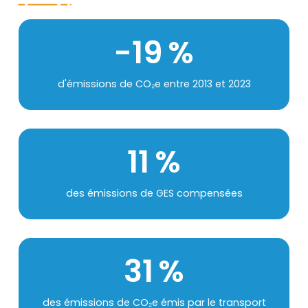
Chiffres
Préfixe
-
19
Suffixe
%
Texte
d'émissions de CO₂e entre 2013 et 2023
11
Suffixe
%
Texte
des émissions de GES compensées
32
Suffixe
%
Texte
des émissions de CO₂e émis par le transport