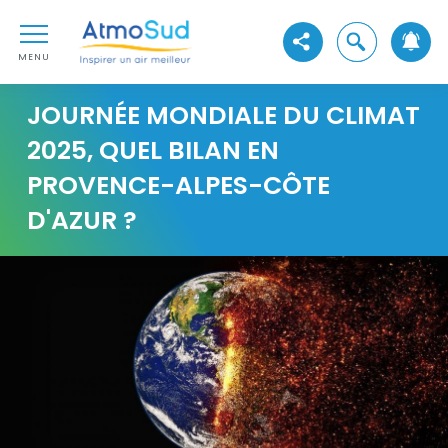
Aller au contenu
AtmoSud
Aller au premier menu de navigation
Ouvrir la reche
Voir les réseaux sociaux
Aller à la recherche
MENU
JOURNÉE MONDIALE DU CLIMAT
2025, QUEL BILAN EN
PROVENCE-ALPES-CÔTE
D'AZUR ?
Visuel