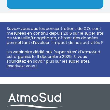
Prénom
/
Organisation
Savez-vous que les concentrations de CO₂ sont
Texte
mesurées en continu depuis 2016 sur le super site
de Marseille/Longchamp, offrant des données
permettant d’évaluer l’impact de nos activités ?
Un
webinaire dédié aux "super sites" d'AtmoSud
est organisé le 11 décembre 2025. Si vous
souhaitez en savoir plus sur les super sites,
inscrivez-vous !
PIED DE PAGE