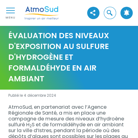
Aller au contenu
AtmoSud
Aller au premier menu de navigation
Ouvrir la reche
Voir les réseaux sociaux
Aller à la recherche
MENU
ÉVALUATION DES NIVEAUX
D'EXPOSITION AU SULFURE
D'HYDROGÈNE ET
FORMALDÉHYDE EN AIR
AMBIANT
Publié le 4 décembre 2024
AtmoSud, en partenariat avec l’Agence
Description
Régionale de Santé, a mis en place une
campagne de mesure des niveaux d’hydroène
sulfuré H
S et de formaldéhyde en air ambiant
2
sur la ville d’Istres, pendant la période où des
dépôts d’algues sont possibles sur les plages au