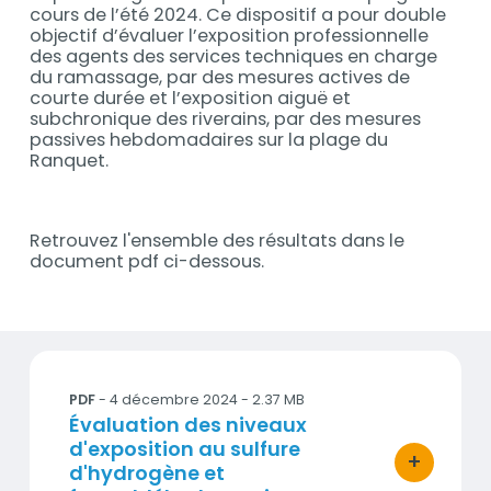
cours de l’été 2024. Ce dispositif a pour double
objectif d’évaluer l’exposition professionnelle
des agents des services techniques en charge
du ramassage, par des mesures actives de
courte durée et l’exposition aiguë et
subchronique des riverains, par des mesures
passives hebdomadaires sur la plage du
Ranquet.
Retrouvez l'ensemble des résultats dans le
document pdf ci-dessous.
Documents
241106_Rapport_expertise_atmosud_Algues_Berre
PDF
- 4 décembre 2024 - 2.37 MB
Titre
Évaluation des niveaux
d'exposition au sulfure
+
d'hydrogène et
bouton d'ac