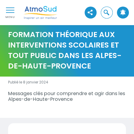
Aller au contenu
AtmoSud
Aller au premier menu de navigation
Ouvrir la reche
Voir les réseaux sociaux
Aller à la recherche
MENU
FORMATION THÉORIQUE AUX
INTERVENTIONS SCOLAIRES ET
TOUT PUBLIC DANS LES ALPES-
DE-HAUTE-PROVENCE
Publié le 8 janvier 2024
Messages clés pour comprendre et agir dans les
Description
Alpes-de-Haute-Provence
Documents
messages_qualiteair_alpeshauteprovence.pdf