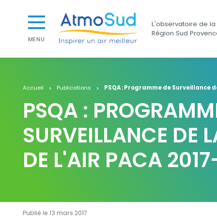
Aller au contenu
Aller au premier menu de navigation
AtmoSud
L'observatoire de la 
Aller à la recherche
Région Sud Provenc
MENU
Accueil
Publications
PSQA : Programme de Surveillance de 
PSQA : PROGRAMM
SURVEILLANCE DE L
DE L'AIR PACA 2017
Publié le 13 mars 2017