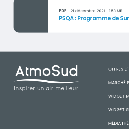
PSQA : Programme de Surveillance de la Qualit
PDF
- 21 décembre 2021 - 1.53 MB
Titre
PSQA : Programme de Surve
PIED DE PAGE
OFFRES D
MARCHÉ P
WIDGET M
WIDGET S
MÉDIATH