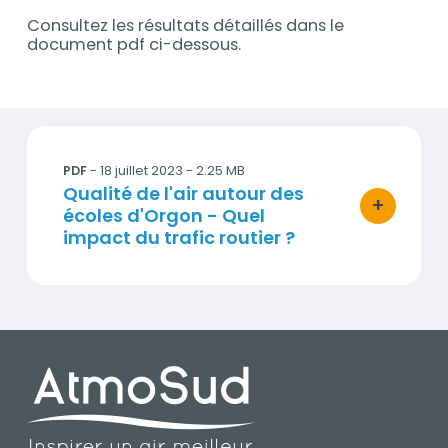
Consultez les résultats détaillés dans le
document pdf ci-dessous.
Documents
230526_Rapport_Orgon.pdf
PDF
- 18 juillet 2023 - 2.25 MB
Titre
Qualité de l'air autour des
+
écoles d'Orgon - Quel
bouton d'ac
impact du trafic routier ?
PIED DE PAGE