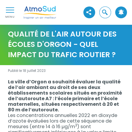
Aller au contenu
AtmoSud
Aller au premier menu de navigation
Ouvrir la reche
Voir les réseaux sociaux
Aller à la recherche
MENU
QUALITÉ DE L'AIR AUTOUR DES
ÉCOLES D'ORGON - QUEL
IMPACT DU TRAFIC ROUTIER ?
Publié le 18 juillet 2023
La ville d’Orgon a souhaité évaluer la qualité
Description
de l’air ambiant au droit de ses deux
établissements scolaires situés en proximité
de l’autoroute A7 : l’école primaire et l’école
maternelles, situées respectivement à 20 et
80 m de l’autoroute.
Les concentrations annuelles 2022 en dioxyde
d’azote évaluées lors de cette séquence de
3
mesures (entre 14 à 16 µg/m
) sont