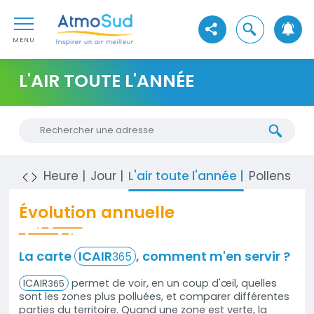
Aller au contenu
AtmoSud
Aller au premier menu de navigation
Ouvrir la reche
Voir les réseaux sociaux
Aller à la recherche
MENU
L'AIR TOUTE L'ANNÉE
Chercher une nouvelle adresse
Heure
Jour
L'air toute l'année
Pollens
S
Évolution annuelle
La carte
ICAIR
, comment m'en servir ?
Contenu
365
ICAIR
permet de voir, en un coup d'œil, quelles
365
sont les zones plus polluées, et comparer différentes
parties du territoire. Quand une zone est verte, la