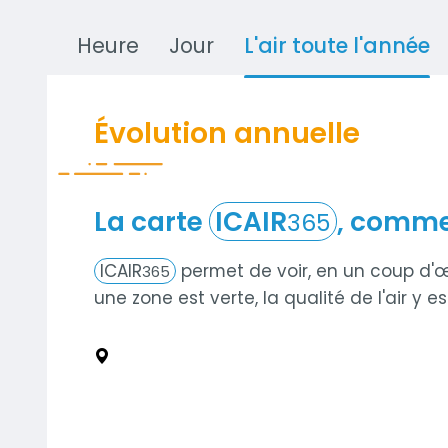
Heure
Jour
L'air toute l'année
Évolution annuelle
La carte
ICAIR
, comme
Contenu
365
ICAIR
permet de voir, en un coup d'œi
365
une zone est verte, la qualité de l'air y