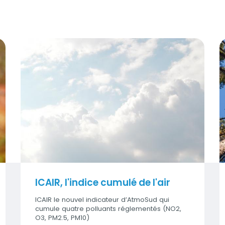
ICAIR, l'indice cumulé de l'air
Q
Visuel
V
ICAIR, l'indice cumulé de l'air
ICAIR le nouvel indicateur d’AtmoSud qui
cumule quatre polluants réglementés (NO2,
O3, PM2.5, PM10)