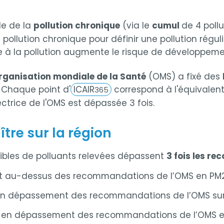
le de la
pollution chronique
(via le
cumul
de 4 poll
ollution chronique pour définir une pollution réguliè
erme à la pollution augmente le risque de développem
rganisation mondiale de la Santé
(OMS) a fixé des
. Chaque point d'
ICAIR
correspond à l'équivalent d
365
rectrice de l'OMS est dépassée 3 fois.
tre sur la région
faibles de polluants relevées dépassent
3 fois les r
t au-dessus des recommandations de l’OMS en PM2.
en dépassement des recommandations de l’OMS sur
 en dépassement des recommandations de l’OMS e