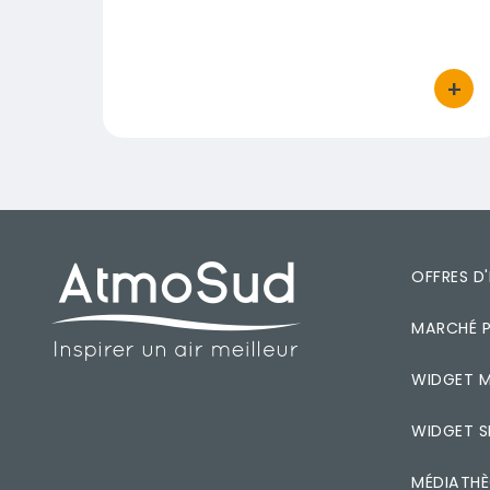
+
bouton
PIED DE PAGE
OFFRES D
MARCHÉ P
WIDGET M
WIDGET S
MÉDIATH