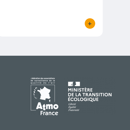
+
ions
bouton d'actions
IMAGE
IMAGE