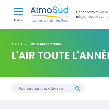
Aller au contenu
Aller au premier menu de navigation
AtmoSud
L'observatoire de la 
Aller à la recherche
Région Sud Provenc
MENU
Accueil
L'air de ma commune
L'AIR TOUTE L'ANNÉ
Chercher une nouvelle adresse