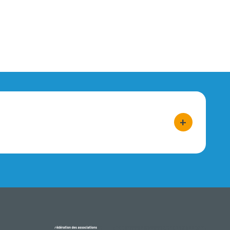
+
bouton d'act