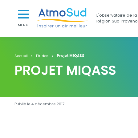
Aller au contenu
Aller au premier menu de navigation
AtmoSud
L'observatoire de la 
Aller à la recherche
Région Sud Provenc
MENU
Accueil
Études
Projet MIQASS
PROJET MIQASS
Publié le 4 décembre 2017
Contenu
Contenu