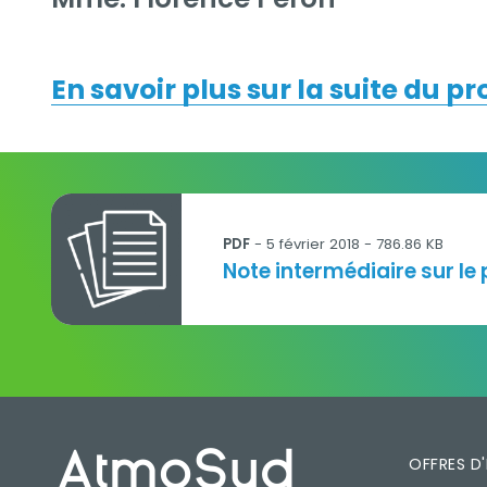
En savoir plus sur la suite du p
180205_airpaca_note_mesures_miqass_ville
PDF
-
5 février 2018
- 786.86 KB
Titre
Note intermédiaire sur le
PIED DE PAGE
OFFRES D