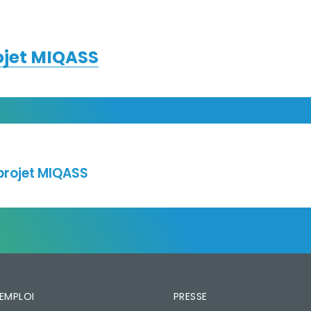
rojet MIQASS
neuve-loubet_06.pdf
 projet MIQASS
'EMPLOI
PRESSE