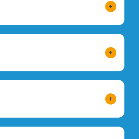
+
bouton d'act
+
bouton d'act
+
bouton d'act