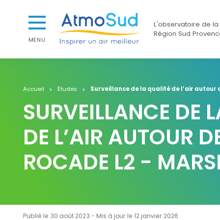
Aller au contenu
Aller au premier menu de navigation
AtmoSud
L'observatoire de la 
Aller à la recherche
Région Sud Provenc
MENU
Accueil
Études
Surveillance de la qualité de l’air autour 
SURVEILLANCE DE L
DE L’AIR AUTOUR D
ROCADE L2 - MARSE
Publié le 30 août 2023 - Mis à jour le
12 janvier 2026