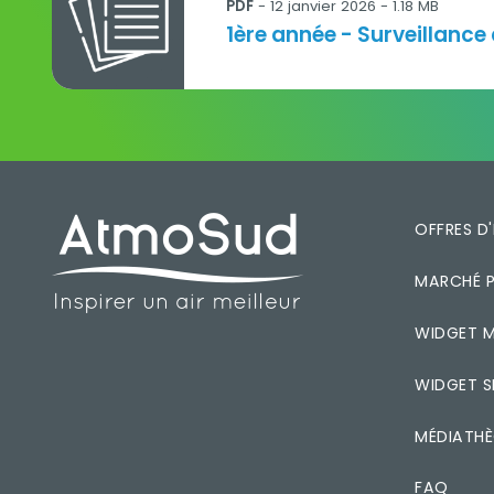
PDF
- 12 janvier 2026 - 1.18 MB
Titre
1ère année - Surveillance
PIED DE PAGE
OFFRES D
MARCHÉ P
WIDGET M
WIDGET S
MÉDIATH
FAQ