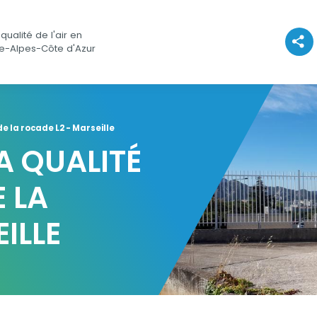
qualité de l'air en
Voir l
e-Alpes-Côte d'Azur
de la rocade L2 - Marseille
A QUALITÉ
E LA
ILLE