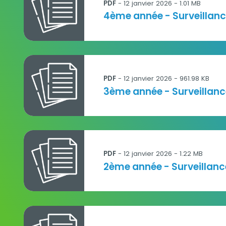
PDF
- 12 janvier 2026 - 1.01 MB
Titre
4ème année - Surveillanc
Année 3 - Note_technique_L2Suite_2024.pdf
PDF
- 12 janvier 2026 - 961.98 KB
Titre
3ème année - Surveillance
Année 2 - Note_technique_L2Suite_2022-202
PDF
- 12 janvier 2026 - 1.22 MB
Titre
2ème année - Surveillance
Année 1 - Note_technique_L2Suite_2021-2022