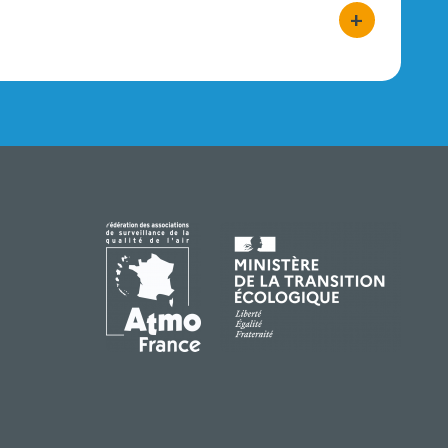
+
bouton d'act
IMAGE
IMAGE