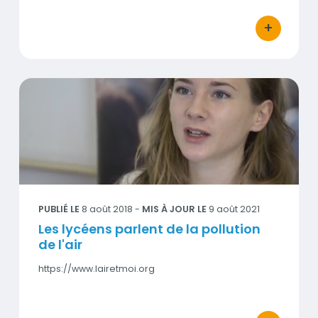
+
bouton d'act
Les lycéens parlent de la pollution de l'air
Visuel
PUBLIÉ LE
8 août 2018
-
MIS À JOUR LE
9 août 2021
Les lycéens parlent de la pollution
de l'air
https://www.lairetmoi.org