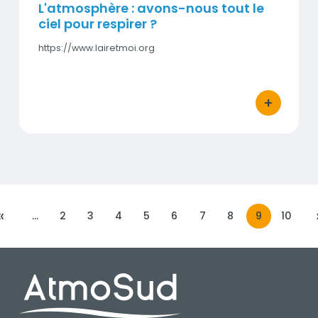
L'atmosphère : avons-nous tout le
ciel pour respirer ?
https://www.lairetmoi.org
+
bouton d'act
«
…
2
3
4
5
6
7
8
9
10
PRÉCÉDENT
PIED DE PAGE