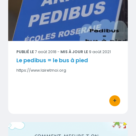
Visuel
PUBLIÉ LE
7 août 2018
-
MIS À JOUR LE
9 août 2021
Le pedibus = le bus à pied
https://www.lairetmoi.org
+
bouton d'act
La mesure de la pollution de l'air aux particules fines