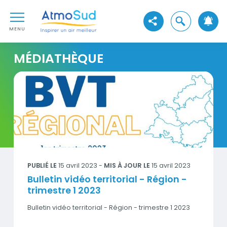
Aller au contenu
AtmoSud
Aller au premier menu de navigation
Ouvrir la reche
Voir les réseaux sociaux
Aller à la recherche
MENU
MÉDIATHÈQUE
Bulletin vidéo territorial - Région - trimestre 1 2023
Visuel
PUBLIÉ LE
15 avril 2023
-
MIS À JOUR LE
15 avril 2023
Bulletin vidéo territorial - Région -
trimestre 1 2023
Bulletin vidéo territorial - Région - trimestre 1 2023