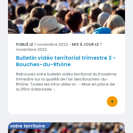
Visuel
PUBLIÉ LE
7 novembre 2022
-
MIS À JOUR LE
7
novembre 2022
Bulletin vidéo territorial trimestre 3 -
Bouches-du-Rhône
Retrouvez votre bulletin vidéo territorial du troisième
trimestre sur la qualité de l'air des Bouches-du-
Rhône. Toutes les infos utiles ici : - Mise en place de
la ZFEm à Marseille -…
+
bouton d'act
Bulletin vidéo territorial trimestre 3 - Alpes de Haute Prov