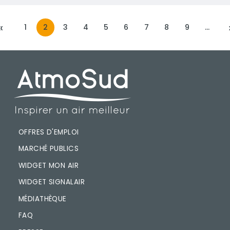
«
1
2
3
4
5
6
7
8
9
…
PRÉCÉDENT
PIED DE PAGE
OFFRES D'EMPLOI
MARCHÉ PUBLICS
WIDGET MON AIR
WIDGET SIGNALAIR
MÉDIATHÈQUE
FAQ