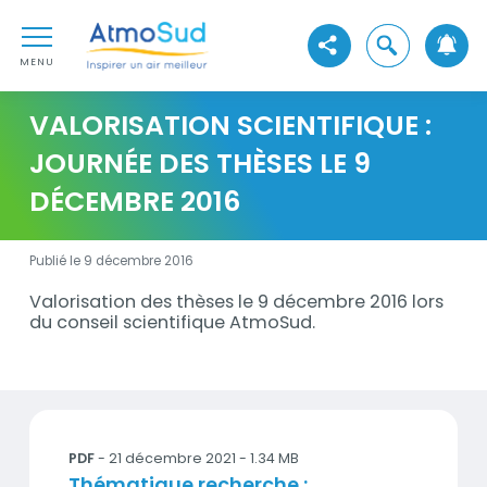
Aller au contenu
AtmoSud
Aller au premier menu de navigation
Ouvrir la reche
Voir les réseaux sociaux
Aller à la recherche
MENU
VALORISATION SCIENTIFIQUE :
JOURNÉE DES THÈSES LE 9
DÉCEMBRE 2016
Publié le 9 décembre 2016
Valorisation des thèses le 9 décembre 2016 lors
Description
du conseil scientifique AtmoSud.
Documents
Thématique recherche : Mesures des particules dans
PDF
- 21 décembre 2021 - 1.34 MB
Titre
Thématique recherche :