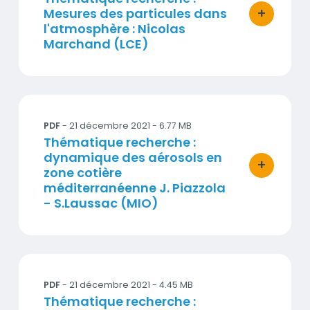
+
Mesures des particules dans
bouton d'ac
l'atmosphère : Nicolas
Marchand (LCE)
Thématique recherche : dynamique des aérosols en z
PDF
- 21 décembre 2021 - 6.77 MB
Titre
Thématique recherche :
dynamique des aérosols en
+
zone cotière
bouton d'ac
méditerranéenne J. Piazzola
- S.Laussac (MIO)
Thématique recherche : étude des émissions de CO2
PDF
- 21 décembre 2021 - 4.45 MB
Titre
Thématique recherche :