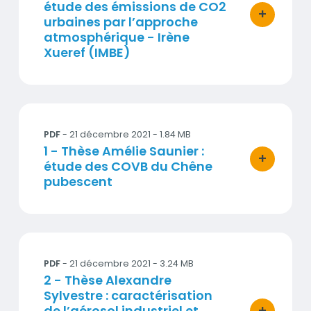
étude des émissions de CO2
+
urbaines par l’approche
bouton d'ac
atmosphérique - Irène
Xueref (IMBE)
1 - Thèse Amélie Saunier : étude des COVB du Chên
PDF
- 21 décembre 2021 - 1.84 MB
Titre
1 - Thèse Amélie Saunier :
+
étude des COVB du Chêne
bouton d'ac
pubescent
2 - Thèse Alexandre Sylvestre : caractérisation de l
PDF
- 21 décembre 2021 - 3.24 MB
Titre
2 - Thèse Alexandre
Sylvestre : caractérisation
+
de l’aérosol industriel et