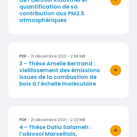
bouton d'ac
quantification de sa
contribution aux PM2.5
atmosphériques
3 - Thèse Amelie Bertrand : vieillissement des émiss
PDF
- 21 décembre 2021 - 2.66 MB
Titre
3 - Thèse Amelie Bertrand :
+
vieillissement des émissions
bouton d'ac
issues de la combustion de
bois à l’échelle moléculaire
4 - Thèse Dalia Salameh : l’aérosol Marseillais, évolut
PDF
- 21 décembre 2021 - 2.23 MB
Titre
4 - Thèse Dalia Salameh :
+
l’aérosol Marseillais,
bouton d'ac