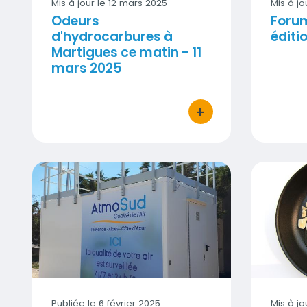
Mis à jour le
12 mars 2025
Mis à jo
Odeurs
Forum
d'hydrocarbures à
éditi
Martigues ce matin - 11
mars 2025
+
bouton d'actions
Valeurs inhabituelles de black carbon à Mars
6 gestes 
Visuel
Publiée le 6 février 2025
Mis à jo