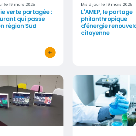
ur le
19 mars 2025
Mis à jour le
19 mars 2025
ie verte partagée :
L'AMEP, le partage
urant qui passe
philanthropique
en région Sud
d'énergie renouvel
citoyenne
+
bouton d'actions
- 11 mars 2025
oyen de l'air 2e édition - 4 mars 2025
Santé : quand les donn
Visuel
Visuel