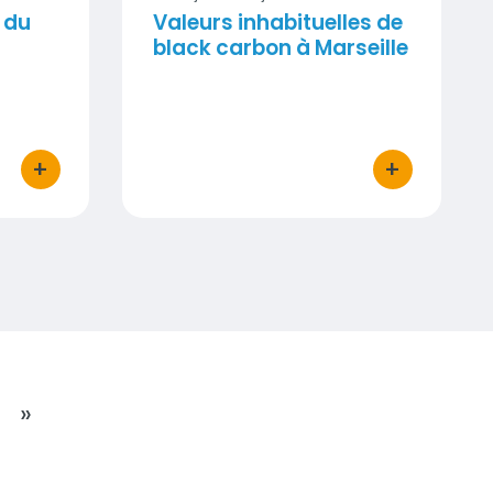
 du
Valeurs inhabituelles de
black carbon à Marseille
+
+
bouton d'actions
bouton d'act
»
SUIVANTE