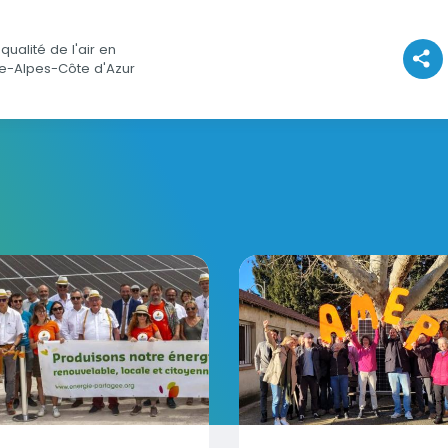
qualité de l'air en
Voir l
e-Alpes-Côte d'Azur
ens en région Sud
erte partagée : un courant qui passe bien en région
L'AMEP, le partage phil
Visuel
Visuel