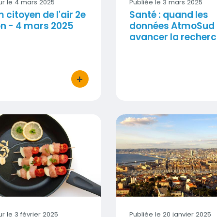
ur le
4 mars 2025
Publiée le 3 mars 2025
 citoyen de l'air 2e
Santé : quand les
on - 4 mars 2025
données AtmoSud 
avancer la recher
+
bouton d'actions
eille/Longchamp
à adopter pour réduire son exposition aux PFAS
Trophées Pionniers du C
Visuel
Visuel
ur le
3 février 2025
Publiée le 20 janvier 2025