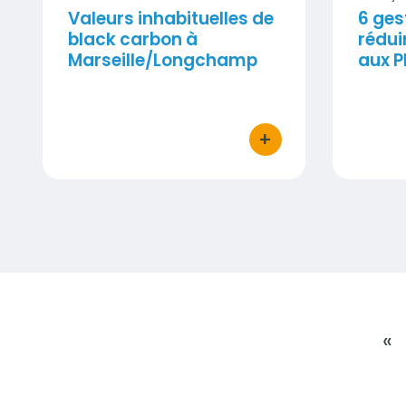
Valeurs inhabituelles de
6 ges
black carbon à
rédui
Marseille/Longchamp
aux 
+
bouton d'actions
«
P