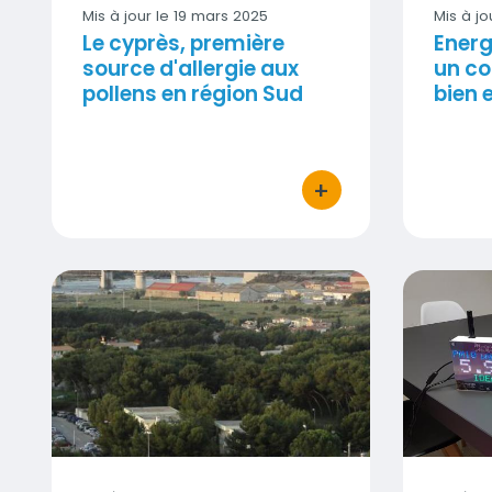
Mis à jour le
19 mars 2025
Mis à jo
Le cyprès, première
Energ
source d'allergie aux
un co
pollens en région Sud
bien 
+
bouton d'actions
Odeurs d'hydrocarbures à Martigues ce matin 
Forum cit
Visuel