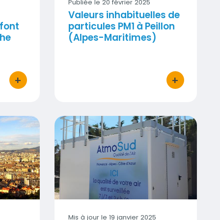
Publiée le 20 février 2025
Valeurs inhabituelles de
font
particules PM1 à Peillon
che
(Alpes-Maritimes)
+
+
bouton d'actions
bouton d'act
limat 2030
Valeurs inhabituelles de black carbon à
Visuel
Mis à jour le
19 janvier 2025