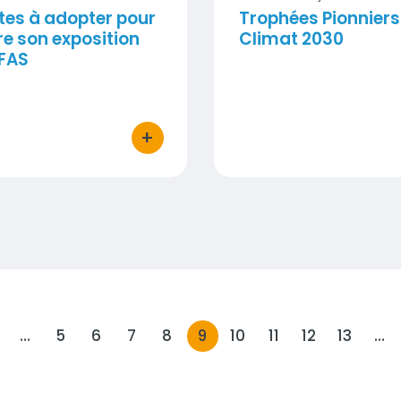
tes à adopter pour
Trophées Pionniers
re son exposition
Climat 2030
PFAS
+
bouton d'actions
…
5
6
7
8
9
10
11
12
13
…
RÉCÉDENTE