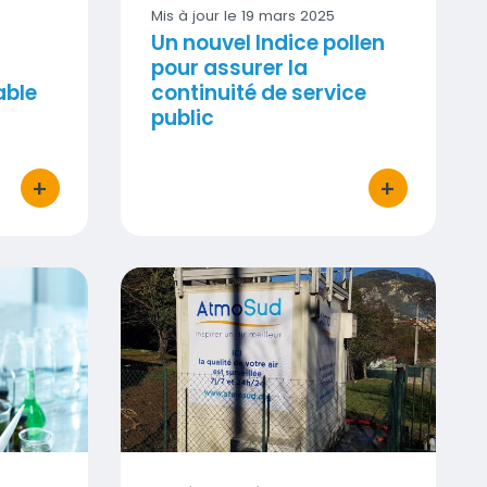
Mis à jour le
19 mars 2025
Un nouvel Indice pollen
pour assurer la
able
continuité de service
public
+
+
bouton d'actions
bouton d'act
ées AtmoSud font avancer la recherche
Valeurs inhabituelles de particules PM1
Visuel