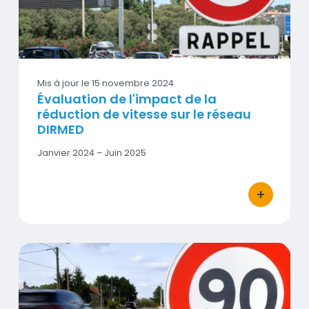
Vignette
Mis à jour le
15 novembre 2024
Évaluation de l'impact de la
réduction de vitesse sur le réseau
DIRMED
Date
Janvier 2024 – Juin 2025
début
-
Date
+
bouton d'act
fin
Quel impact sur l'air de la baisse de vitesse entre Gardann
Vignette