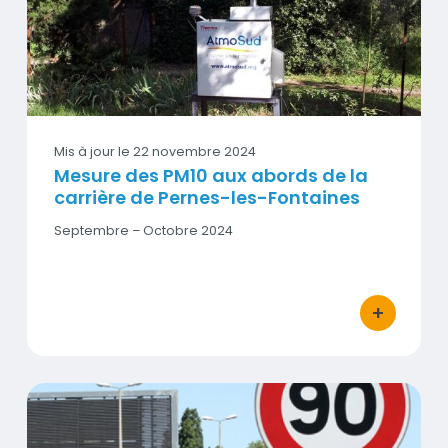
Vignette
Mis à jour le
22 novembre 2024
Mesure des PM10 aux abords de la
carrière de Pernes-les-Fontaines
Date
Septembre – Octobre 2024
début
-
Date
fin
+
bouton d'act
Évaluation de l'impact de la réduction de vitesse sur le r