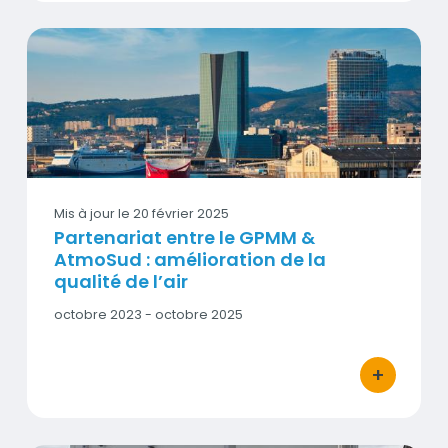
Partenariat entre le GPMM & AtmoSud : amélioration de la qu
Vignette
Mis à jour le
20 février 2025
Partenariat entre le GPMM &
AtmoSud : amélioration de la
qualité de l’air
Date
octobre 2023 - octobre 2025
début
-
Date
+
bouton d'act
fin