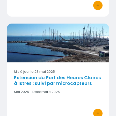
Date
+
bouton d'act
fin
Extension du Port des Heures Claires à Istres : suivi par m
Vignette
Mis à jour le
23 mai 2025
Extension du Port des Heures Claires
à Istres : suivi par microcapteurs
Date
Mai 2025 - Décembre 2025
début
-
Date
fin
+
bouton d'act