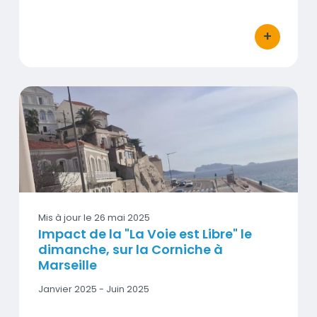
début
-
Date
+
bouton d'act
fin
Impact de la "La Voie est Libre" le dimanche, sur la Cornich
Vignette
Mis à jour le
26 mai 2025
Impact de la "La Voie est Libre" le
dimanche, sur la Corniche à
Marseille
Date
Janvier 2025 - Juin 2025
début
-