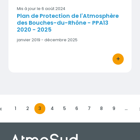
Mis à jour le
6 août 2024
Plan de Protection de l'Atmosphère
des Bouches-du-Rhône - PPA13
2020 - 2025
Date
janvier 2019 - décembre 2025
début
-
Date
+
bouton d'act
fin
«
1
2
3
4
5
6
7
8
9
…
PRÉCÉDENTE