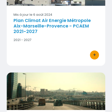
Mis à jour le
6 août 2024
Plan Climat Air Energie Métropole
Aix-Marseille-Provence - PCAEM
2021-2027
Date
2021 - 2027
début
-
Date
+
bouton d'act
fin
Plan de Protection de l'Atmosphère des Bouches-du-Rhôn
Vignette