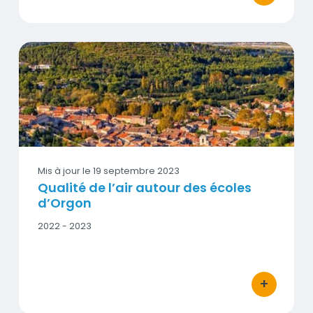
Qualité de l’air autour des écoles d’Orgon
Vignette
Mis à jour le
19 septembre 2023
Qualité de l’air autour des écoles
d’Orgon
Date
2022 - 2023
début
-
Date
fin
+
bouton d'act