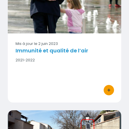
Vignette
Mis à jour le
2 juin 2023
Immunité et qualité de l’air
Date
2021-2022
début
-
Date
fin
+
bouton d'act
Qualité de l’air à Venelles - quartier Font Trompette avan