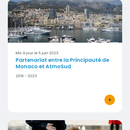
Partenariat entre la Principauté de Monaco et AtmoSud
Vignette
Mis à jour le
5 juin 2023
Partenariat entre la Principauté de
Monaco et AtmoSud
Date
2016 - 2023
début
-
Date
fin
+
bouton d'act
Immunité et qualité de l’air