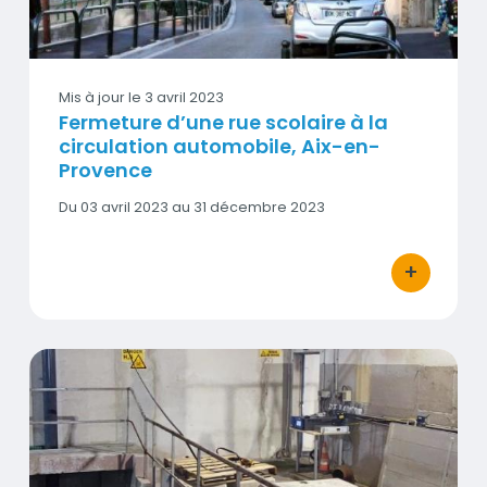
Mis à jour le
3 avril 2023
Fermeture d’une rue scolaire à la
circulation automobile, Aix-en-
Provence
Date
Du 03 avril 2023 au 31 décembre 2023
début
-
Date
+
bouton d'act
fin
Niveaux de H2S sur Marseille et traitements de réduction 
Vignette