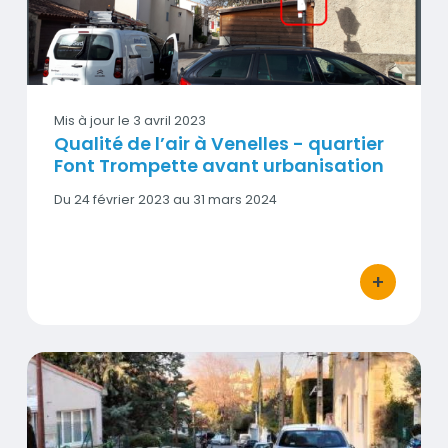
Vignette
Mis à jour le
3 avril 2023
Qualité de l’air à Venelles - quartier
Font Trompette avant urbanisation
Date
Du 24 février 2023 au 31 mars 2024
début
-
Date
fin
+
bouton d'act
Fermeture d’une rue scolaire à la circulation automobile,
Vignette