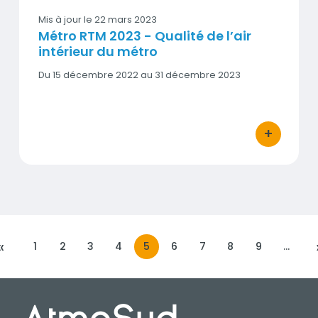
Mis à jour le
22 mars 2023
Métro RTM 2023 - Qualité de l’air
intérieur du métro
Date
Du 15 décembre 2022 au 31 décembre 2023
début
-
Date
fin
+
bouton d'act
«
1
2
3
4
5
6
7
8
9
…
PRÉCÉDENTE