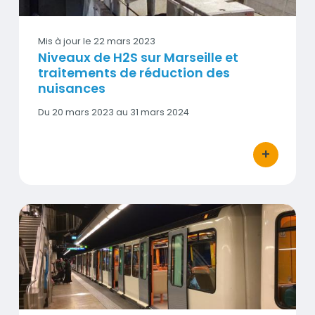
Mis à jour le
22 mars 2023
Niveaux de H2S sur Marseille et
traitements de réduction des
nuisances
Date
Du 20 mars 2023 au 31 mars 2024
début
-
Date
+
bouton d'act
fin
Métro RTM 2023 - Qualité de l’air intérieur du métro
Vignette